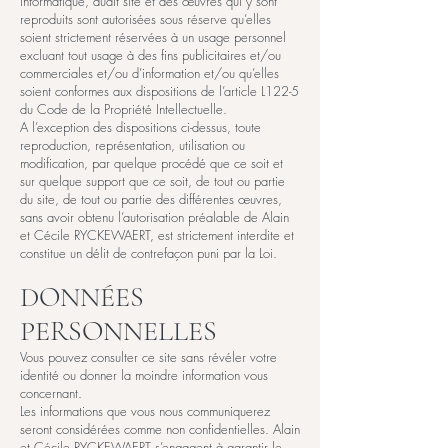
informatique, dudit site et des œuvres qui y sont
reproduits sont autorisées sous réserve qu’elles
soient strictement réservées à un usage personnel
excluant tout usage à des fins publicitaires et/ou
commerciales et/ou d’information et/ou qu’elles
soient conformes aux dispositions de l’article L122-5
du Code de la Propriété Intellectuelle.
A l’exception des dispositions ci-dessus, toute
reproduction, représentation, utilisation ou
modification, par quelque procédé que ce soit et
sur quelque support que ce soit, de tout ou partie
du site, de tout ou partie des différentes œuvres,
sans avoir obtenu l’autorisation préalable de Alain
et Cécile RYCKEWAERT, est strictement interdite et
constitue un délit de contrefaçon puni par la Loi.
DONNÉES
PERSONNELLES
Vous pouvez consulter ce site sans révéler votre
identité ou donner la moindre information vous
concernant.
Les informations que vous nous communiquerez
seront considérées comme non confidentielles. Alain
et Cécile RYCKEWAERT s’engagent à garantir le