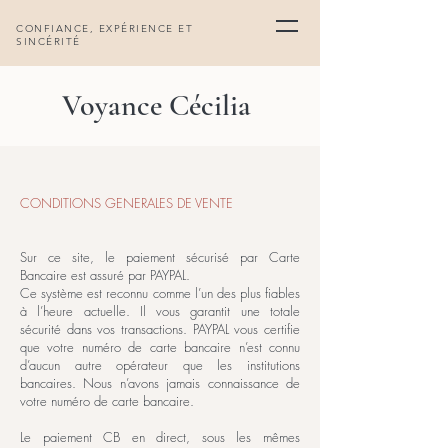
CONFIANCE, EXPÉRIENCE ET
SINCÉRITÉ
Voyance Cécilia
CONDITIONS GENERALES DE VENTE
Sur ce site, le paiement sécurisé par Carte
Bancaire est assuré par PAYPAL.
Ce système est reconnu comme l’un des plus fiables
à l’heure actuelle. Il vous garantit une totale
sécurité dans vos transactions. PAYPAL vous certifie
que votre numéro de carte bancaire n’est connu
d’aucun autre opérateur que les institutions
bancaires. Nous n’avons jamais connaissance de
votre numéro de carte bancaire.
Le paiement CB en direct, sous les mêmes