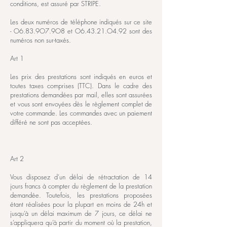
conditions, est assuré par STRIPE.
Les deux numéros de téléphone indiqués sur ce site
- O6.83.9O7.9O8 et O6.43.21.O4.92 sont des
numéros non sur-taxés.
Art 1
Les prix des prestations sont indiqués en euros et
toutes taxes comprises (TTC). Dans le cadre des
prestations demandées par mail, elles sont assurées
et vous sont envoyées dès le règlement complet de
votre commande. Les commandes avec un paiement
différé ne sont pas acceptées.
Art 2
Vous disposez d’un délai de rétractation de 14
jours francs à compter du règlement de la prestation
demandée. Toutefois, les prestations proposées
étant réalisées pour la plupart en moins de 24h et
jusqu’à un délai maximum de 7 jours, ce délai ne
s’appliquera qu’à partir du moment où la prestation,