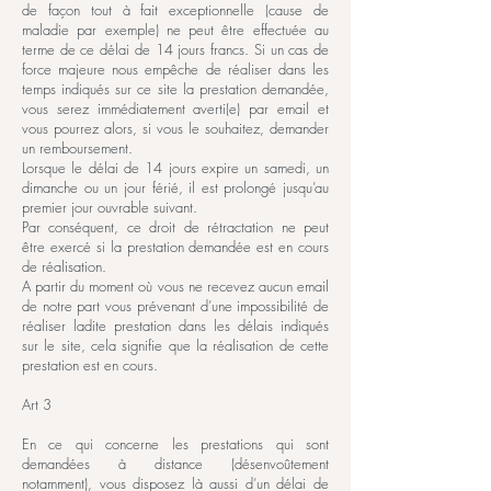
de façon tout à fait exceptionnelle (cause de
maladie par exemple) ne peut être effectuée au
terme de ce délai de 14 jours francs. Si un cas de
force majeure nous empêche de réaliser dans les
temps indiqués sur ce site la prestation demandée,
vous serez immédiatement averti(e) par email et
vous pourrez alors, si vous le souhaitez, demander
un remboursement.
Lorsque le délai de 14 jours expire un samedi, un
dimanche ou un jour férié, il est prolongé jusqu’au
premier jour ouvrable suivant.
Par conséquent, ce droit de rétractation ne peut
être exercé si la prestation demandée est en cours
de réalisation.
A partir du moment où vous ne recevez aucun email
de notre part vous prévenant d’une impossibilité de
réaliser ladite prestation dans les délais indiqués
sur le site, cela signifie que la réalisation de cette
prestation est en cours.
Art 3
En ce qui concerne les prestations qui sont
demandées à distance (désenvoûtement
notamment), vous disposez là aussi d’un délai de