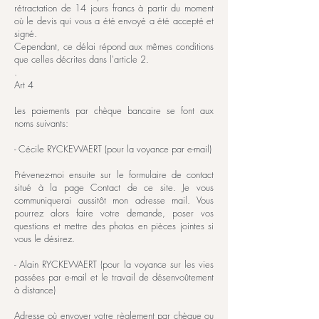
rétractation de 14 jours francs à partir du moment
où le devis qui vous a été envoyé a été accepté et
signé.
Cependant, ce délai répond aux mêmes conditions
que celles décrites dans l'article 2.
.
Art 4
Les paiements par chèque bancaire se font aux
noms suivants:
- Cécile RYCKEWAERT (pour la voyance par e-mail)
Prévenez-moi ensuite sur le formulaire de contact
situé à la page Contact de ce site. Je vous
communiquerai aussitôt mon adresse mail. Vous
pourrez alors faire votre demande, poser vos
questions et mettre des photos en pièces jointes si
vous le désirez.
- Alain RYCKEWAERT (pour la voyance sur les vies
passées par e-mail et le travail de désenvoûtement
à distance)
Adresse où envoyer votre règlement par chèque ou