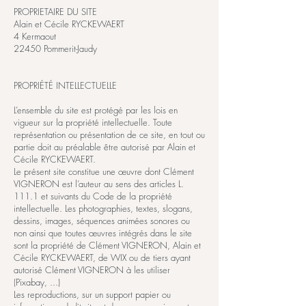
PROPRIETAIRE DU SITE
Alain et Cécile RYCKEWAERT
4 Kermaout
22450 Pommerit-Jaudy
PROPRIÉTÉ INTELLECTUELLE
L’ensemble du site est protégé par les lois en
vigueur sur la propriété intellectuelle. Toute
représentation ou présentation de ce site, en tout ou
partie doit au préalable être autorisé par Alain et
Cécile RYCKEWAERT.
Le présent site constitue une œuvre dont Clément
VIGNERON est l’auteur au sens des articles L.
111.1 et suivants du Code de la propriété
intellectuelle. Les photographies, textes, slogans,
dessins, images, séquences animées sonores ou
non ainsi que toutes œuvres intégrés dans le site
sont la propriété de Clément VIGNERON, Alain et
Cécile RYCKEWAERT, de WIX ou de tiers ayant
autorisé Clément VIGNERON à les utiliser
(Pixabay, ...)
Les reproductions, sur un support papier ou