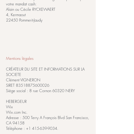
votre mandat cash:
Alain ou Cécile RYCKEWAERT
4, Kermaout
22450 Pommerit-Jaudy
Mentions légales
CRÉATEUR DU SITE ET INFORMATIONS SUR LA
SOCIETE
Clément VIGNERON
SIRET
83518875600026
Siège social : 8 rue Cornon 60320 NERY
HEBERGEUR
Wix
Wix.com Inc.
Adresse : 500 Terry A François Blvd San Francisco,
CA 94158
Téléphone : +1 415-639-9034.